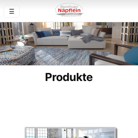
☰
Startseite
Über uns
Aktuelles
Produkte
Produkte
Service
Angebot anfragen
Bodenbelagsberatung